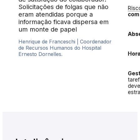
Solicitações de folgas que não
Risc
eram atendidas porque a
com 
informação ficava dispersa em
um monte de papel
Abse
Henrique de Franceschi | Coordenador
de Recursos Humanos do Hospital
Hora
Ernesto Dornelles.
Gest
tare
deve
estr