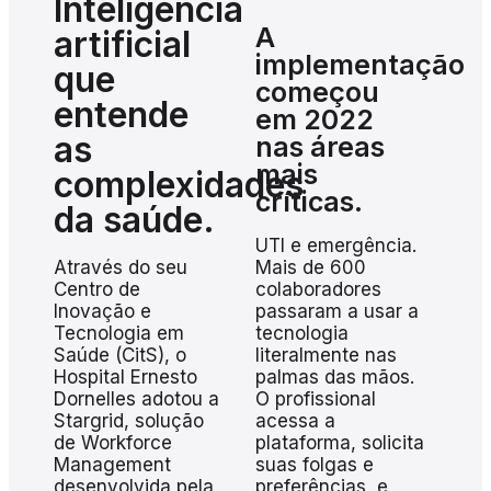
Inteligência
A
artificial
implementação
que
começou
entende
em 2022
as
nas áreas
mais
complexidades
críticas.
da saúde.
UTI e emergência.
Mais de 600
Através do seu
colaboradores
Centro de
passaram a usar a
Inovação e
tecnologia
Tecnologia em
literalmente nas
Saúde (CitS), o
palmas das mãos.
Hospital Ernesto
O profissional
Dornelles adotou a
acessa a
Stargrid, solução
plataforma, solicita
de Workforce
suas folgas e
Management
preferências, e
desenvolvida pela