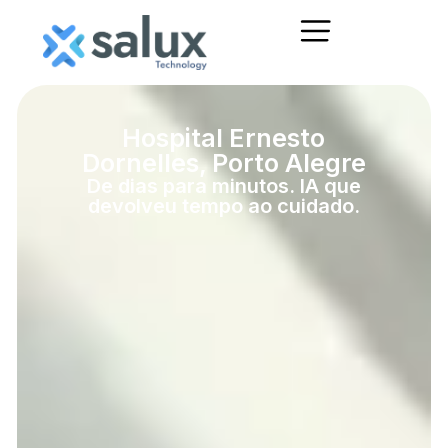
Hospital Ernesto
Dornelles, Porto Alegre
De dias para minutos. IA que
devolveu tempo ao cuidado.