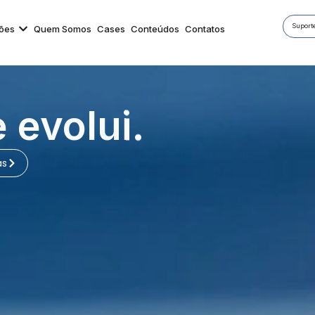
Suporte
ões
Quem Somos
Cases
Conteúdos
Contatos
unciona.
as