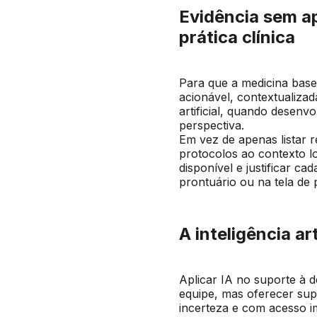
Evidência sem ap
prática clínica
Para que a medicina basea
acionável, contextualizad
artificial, quando desenv
perspectiva.
Em vez de apenas listar 
protocolos ao contexto l
disponível e justificar c
prontuário ou na tela de 
A inteligência ar
Aplicar IA no suporte à d
equipe, mas oferecer sup
incerteza e com acesso i