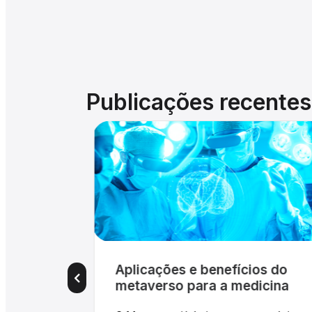
Publicações recentes
os do
Impactos da conclusão do
icina
mapeamento genético
humano