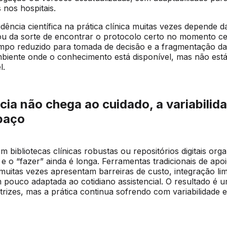
s nos hospitais.
idência científica na prática clínica muitas vezes depende d
ou da sorte de encontrar o protocolo certo no momento ce
tempo reduzido para tomada de decisão e a fragmentação d
biente onde o conhecimento está disponível, mas não est
l.
ia não chega ao cuidado, a variabilid
spaço
 bibliotecas clínicas robustas ou repositórios digitais org
 e o “fazer” ainda é longa. Ferramentas tradicionais de apo
 muitas vezes apresentam barreiras de custo, integração lim
 pouco adaptada ao cotidiano assistencial. O resultado é 
trizes, mas a prática continua sofrendo com variabilidade 