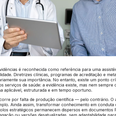
idências é reconhecida como referência para uma assistê
alidade. Diretrizes clínicas, programas de acreditação e met
iariamente sua importância. No entanto, existe um ponto crí
dos serviços de saúde: a evidência existe, mas nem sempre
a aplicável, estruturada e em tempo oportuno.
rre por falta de produção científica — pelo contrário. O 
 amplo. Ainda assim, transformar conhecimento em conduta 
colos estratégicos permanecem dispersos em documentos 
vegação ou versões desatualizadas, sem adaptabilidade par