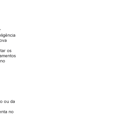
r
ligência
nova
tar os
camentos
 no
co ou da
enta no