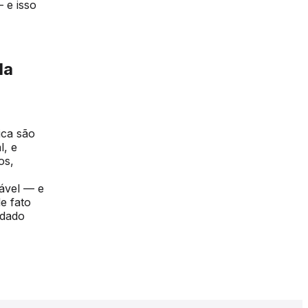
 e isso
da
ica são
l, e
os,
zável — e
e fato
idado