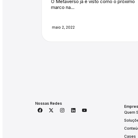
 o próximo
Você sabia que o corpo humano não
era totalmente mapeado?...
abril 22, 2022
Nossas Redes
Empre
Quem 
Soluçõ
Conteú
Cases