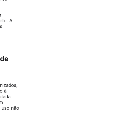
a
rto. A
as
á
ade
anizados,
io à
itada
um
e uso não