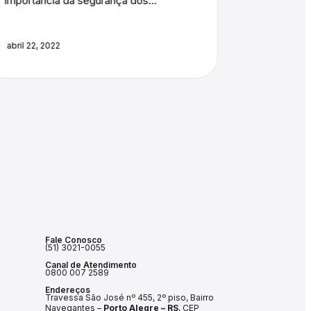
Os paradigmas da saúde foram
O trabalho
transformados e ganham cada vez...
forma de t
abril 14, 2022
abril 4, 202
Fale Conosco
(51) 3021-0055
Canal de Atendimento
0800 007 2589
Endereços
Travessa São José nº 455, 2º piso, Bairro
Navegantes –
Porto Alegre – RS
, CEP