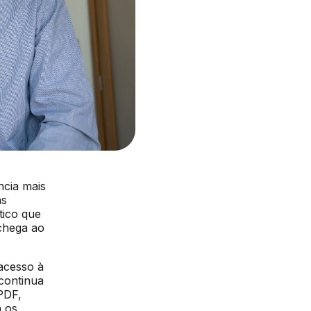
ncia mais
as
tico que
 chega ao
acesso à
continua
PDF,
a os