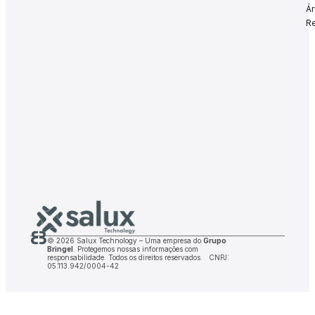
Á
Re
©
2026
Salux Technology – Uma empresa do
Grupo
Bringel
. Protegemos nossas informações com
responsabilidade. Todos os direitos reservados. CNPJ:
05.113.942/0004-42